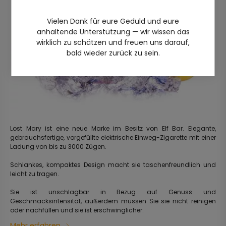
Vielen Dank für eure Geduld und eure
anhaltende Unterstützung — wir wissen das
wirklich zu schätzen und freuen uns darauf,
bald wieder zurück zu sein.
Lost Mary ist eine neue Marke im Besitz von Elf Bar. Elegante,
gebrauchsfertige, vorgefüllte elektrische Einweg-Zigarette mit einer
Ladung von bis zu 3000 Zügen.
Schlankes, kompaktes Design macht sie taschenfreundlich und
leicht zu tragen.
Sie ist unschlagbar in Bezug auf Genuss und
Geschmacksintensität, außerdem müssen Sie sie nicht reinigen
oder nachfüllen und sie ist erschwinglicher.
Mehr erfahren